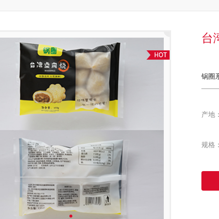
台
锅圈
产地
规格：
微